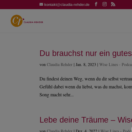
kontakt@claudia-rehder.de
Du brauchst nur ein gute
von
Claudia Rehder
|
Jan. 8, 2023
|
Wise Lines - Podca
Du findest deinen Weg, wenn du dir selbst vertrau
Gefühl dabei wenn du liebst, was du machst, ko
Song macht sehr...
Lebe deine Träume – Wis
von
Claudia Rehder
|
Dez. 4, 2022
|
Wise Lines - Podc