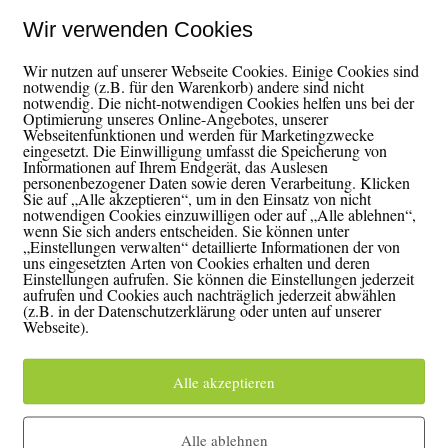
Wir verwenden Cookies
you wanna change then change everything in yourself you have always 
Wir nutzen auf unserer Webseite Cookies. Einige Cookies sind
 space just live your dreams live your life step by step dance your so
notwendig (z.B. für den Warenkorb) andere sind nicht
notwendig. Die nicht-notwendigen Cookies helfen uns bei der
Optimierung unseres Online-Angebotes, unserer
Webseitenfunktionen und werden für Marketingzwecke
eingesetzt. Die Einwilligung umfasst die Speicherung von
Informationen auf Ihrem Endgerät, das Auslesen
ise Lines – Episode 21
personenbezogener Daten sowie deren Verarbeitung. Klicken
Sie auf „Alle akzeptieren“, um in den Einsatz von nicht
notwendigen Cookies einzuwilligen oder auf „Alle ablehnen“,
cast
wenn Sie sich anders entscheiden. Sie können unter
„Einstellungen verwalten“ detaillierte Informationen der von
uns eingesetzten Arten von Cookies erhalten und deren
o the left or the right. One is wide but the other is hard and narrow, take t
Einstellungen aufrufen. Sie können die Einstellungen jederzeit
aufrufen und Cookies auch nachträglich jederzeit abwählen
o many voices trying to turn you round, Take a moment just to listen, th
(z.B. in der Datenschutzerklärung oder unten auf unserer
Webseite).
Alle akzeptieren
s – Episode 20
Alle ablehnen