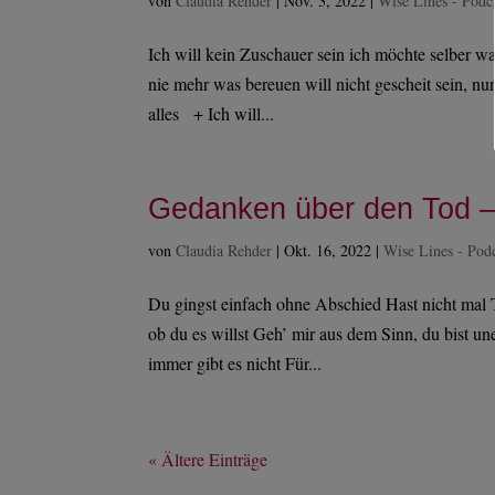
von
Claudia Rehder
|
Nov. 3, 2022
|
Wise Lines - Podc
Ich will kein Zuschauer sein ich möchte selber wa
nie mehr was bereuen will nicht gescheit sein, nur 
alles + Ich will...
Gedanken über den Tod –
von
Claudia Rehder
|
Okt. 16, 2022
|
Wise Lines - Pod
Du gingst einfach ohne Abschied Hast nicht mal 
ob du es willst Geh’ mir aus dem Sinn, du bist u
immer gibt es nicht Für...
« Ältere Einträge