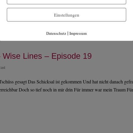
ast
s tun und immer wissen, warum ich geb nicht nach ich will alles ich wi
Einstellungen
klug will nicht perfekt sein, nur gut ich will mehr ich will mehr ich wil
|
Datenschutz
Impressum
 Wise Lines – Episode 19
cast
Tschüss gesagt Das Schicksal ist gekommen Und hat nicht danach gefra
nerreichbar Doch so tief noch in mir drin Für immer war mein Traum Fü