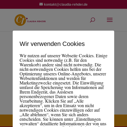
kontakt@claudia-rehder.de
Wir verwenden Cookies
Die Geschichten deines Lebens –
Wir nutzen auf unserer Webseite Cookies. Einige
Wise Lines 13
Cookies sind notwendig (z.B. für den
Warenkorb) andere sind nicht notwendig. Die
von
Claudia Rehder
|
Juli 27, 2022
nicht-notwendigen Cookies helfen uns bei der
Optimierung unseres Online-Angebotes, unserer
Webseitenfunktionen und werden für
Marketingzwecke eingesetzt. Die Einwilligung
umfasst die Speicherung von Informationen auf
Ihrem Endgerät, das Auslesen
personenbezogener Daten sowie deren
Verarbeitung. Klicken Sie auf „Alle
akzeptieren“, um in den Einsatz von nicht
notwendigen Cookies einzuwilligen oder auf
„Alle ablehnen“, wenn Sie sich anders
entscheiden. Sie können unter „Einstellungen
verwalten“ detaillierte Informationen der von uns