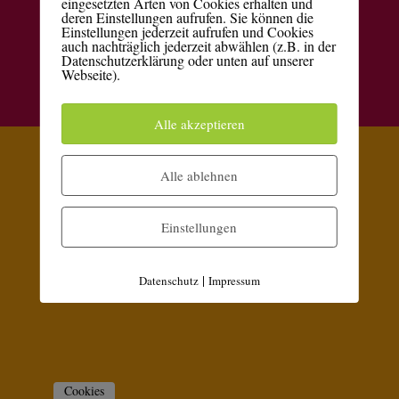
eingesetzten Arten von Cookies erhalten und
deren Einstellungen aufrufen. Sie können die
Kontakt
Datenschutzerklärung
Impressum
Einstellungen jederzeit aufrufen und Cookies
auch nachträglich jederzeit abwählen (z.B. in der
Datenschutzerklärung oder unten auf unserer
Webseite).
Elegant Themes
WordPress
Designed by
| Powered by
Alle akzeptieren
Alle ablehnen
Einstellungen
|
Datenschutz
Impressum
Cookies