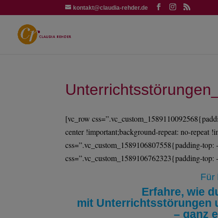
kontakt@claudia-rehder.de
Unterrichtsstörungen
[vc_row css=”.vc_custom_1589110092568{padding-
center !important;background-repeat: no-repeat !
css=”.vc_custom_1589106807558{padding-top: -
css=”.vc_custom_1589106762323{padding-top: -
Für
Erfahre, wie 
mit Unterrichtsstörunge
– ganz e