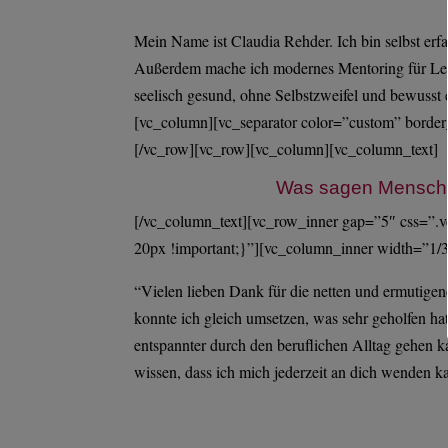
Mein Name ist Claudia Rehder. Ich bin selbst erfa
Außerdem mache ich modernes Mentoring für Lehre
seelisch gesund, ohne Selbstzweifel und bewusst
[vc_column][vc_separator color=”custom” borde
[/vc_row][vc_row][vc_column][vc_column_text]
Was sagen Menschen
[/vc_column_text][vc_row_inner gap=”5″ css=”.v
20px !important;}”][vc_column_inner width=”1/3
“Vielen lieben Dank für die netten und ermutige
konnte ich gleich umsetzen, was sehr geholfen hat
entspannter durch den beruflichen Alltag gehen k
wissen, dass ich mich jederzeit an dich wenden k