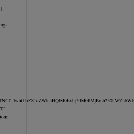
]
ing-