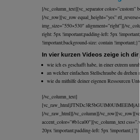
[/vc_column_text][vc_separator color=”custom”
[/vc_row][vc_row equal_height=”yes” rtl_rever
img_size=”550×530″ alignment=”right”][/vc_c
right: 5px !important;padding-left: 5px !importan
!important;background-size: contain !important;}
In vier kurzen Videos zeige ich dir
wie ich es geschafft habe, in einer extrem unru
an welcher einfachen Stellschraube du drehen
wie du mithilfe deiner eigenen Ressourcen Unt
[/vc_column_text][vc_raw_html]JTNDc3R5bGUlM0UlMEElMjAlMjNfZm9ybV8yOV8lMjAlN0IlMjBmb250LXNpemUlM0ExNHB4JTNCJTIwbGluZS1oZWlnaHQlM0ExLjYlM0IlMjBmb250LWZhbWlseSUzQWFyaWFsJTJDJTIwaGVsdmV0aWNhJTJDJTIwc2Fucy1zZXJpZiUzQiUyMG1hcmdpbiUzQTAlM0IlMjAlN0QlMEElMjAlMjNfZm9ybV8yOV8lMjAlMkElMjAlN0IlMjBvdXRsaW5lJTNBMCUzQiUyMCU3RCUwQSUyMC5fZm9ybV9oaWRlJTIwJTdCJTIwZGlzcGxheSUzQW5vbmUlM0IlMjB2aXNpYmlsaXR5JTNBaGlkZGVuJTNCJTIwJTdEJTBBJTIwLl9mb3JtX3Nob3clMjAlN0IlMjBkaXNwbGF5JTNBYmxvY2slM0IlMjB2aXNpYmlsaXR5JTNBdmlzaWJsZSUzQiUyMCU3RCUwQSUyMCUyM19mb3JtXzI5Xy5fZm9ybS10b3AlMjAlN0IlMjB0b3AlM0EwJTNCJTIwJTdEJTBBJTIwJTIzX2Zvcm1fMjlfLl9mb3JtLWJvdHRvbSUyMCU3QiUyMGJvdHRvbSUzQTAlM0IlMjAlN0QlMEElMjAlMjNfZm9ybV8yOV8uX2Zvcm0tbGVmdCUyMCU3QiUyMGxlZnQlM0EwJTNCJTIwJTdEJTBBJTIwJTIzX2Zvcm1fMjlfLl9mb3JtLXJpZ2h0JTIwJTdCJTIwcmlnaHQlM0EwJTNCJTIwJTdEJTBBJTIwJTIzX2Zvcm1fMjlfJTIwaW5wdXQlNUJ0eXBlJTNEJTIydGV4dCUyMiU1RCUyQyUyM19mb3JtXzI5XyUyMGlucHV0JTVCdHlwZSUzRCUyMmRhdGUlMjIlNUQlMkMlMjNfZm9ybV8yOV8lMjB0ZXh0YXJlYSUyMCU3QiUyMHBhZGRpbmclM0E2cHglM0IlMjBoZWlnaHQlM0FhdXRvJTNCJTIwYm9yZGVyJTNBJTIzOTc5Nzk3JTIwMXB4JTIwc29saWQlM0IlMjBib3JkZXItcmFkaXVzJTNBNHB4JTNCJTIwY29sb3IlM0ElMjMwMDAlMjAlMjFpbXBvcnRhbnQlM0IlMjBmb250LXNpemUlM0ExNHB4JTNCJTIwLXdlYmtpdC1ib3gtc2l6aW5nJTNBYm9yZGVyLWJveCUzQiUyMC1tb3otYm94LXNpemluZyUzQWJvcmRlci1ib3glM0IlMjBib3gtc2l6aW5nJTNBYm9yZGVyLWJveCUzQiUyMCU3RCUwQSUyMCUyM19mb3JtXzI5XyUyMHRleHRhcmVhJTIwJTdCJTIwcmVzaXplJTNBbm9uZSUzQiUyMCU3RCUwQSUyMCUyM19mb3JtXzI5XyUyMC5fc3VibWl0JTIwJTdCJTIwLXdlYmtpdC1hcHBlYXJhbmNlJTNBbm9uZSUzQiUyMGN1cnNvciUzQXBvaW50ZXIlM0IlMjBmb250LWZhbWlseSUzQWFyaWFsJTJDJTIwc2Fucy1zZXJpZiUzQiUyMGZvbnQtc2l6ZSUzQTE0cHglM0IlMjB0ZXh0LWFsaWduJTNBY2VudGVyJTNCJTIwYmFja2dyb3VuZCUzQSUyM2U1MDA4MyUyMCUyMWltcG9ydGFudCUzQiUyMGJvcmRlciUzQTAlMjAlMjFpbXBvcnRhbnQlM0IlMjAtbW96LWJvcmRlci1yYWRpdXMlM0E2cHglMjAlMjFpbXBvcnRhbnQlM0IlMjAtd2Via2l0LWJvcmRlci1yYWRpdXMlM0E2cHglMjAlMjFpbXBvcnRhbnQlM0IlMjBib3JkZXItcmFkaXVzJTNBNnB4JTIwJTIxaW1wb3J0YW50JTNCJTIwY29sb3IlM0ElMjNmZmYlMjAlMjFpbXBvcnRhbnQlM0IlMjBwYWRkaW5nJTNBMTVweCUyMCUyMWltcG9ydGFudCUzQiUyMCU3RCUwQSUyMCUyM19mb3JtXzI5XyUyMC5fY2xvc2UtaWNvbiUyMCU3QiUyMGN1cnNvciUzQXBvaW50ZXIlM0IlMjBiYWNrZ3JvdW5kLWltYWdlJTNBdXJsJTI4JTI3aHR0cHMlM0ElMkYlMkZkMjI2YWo0YW8xdDYxcS5jbG91ZGZyb250Lm5ldCUyRmVzZmt5amgxdV9mb3Jtcy1jbG9zZS1kYXJrLnBuZyUyNyUyOSUzQiUyMGJhY2tncm91bmQtcmVwZWF0JTNBbm8tcmVwZWF0JTNCJTIwYmFja2dyb3VuZC1zaXplJTNBMTQuMnB4JTIwMTQuMnB4JTNCJTIwcG9zaXRpb24lM0FhYnNvbHV0ZSUzQiUyMGRpc3BsYXklM0FibG9jayUzQiUyMHRvcCUzQTExcHglM0IlMjByaWdodCUzQTlweCUzQiUyMG92ZXJmbG93JTNBaGlkZGVuJTNCJTIwd2lkdGglM0ExNi4ycHglM0IlMjBoZWlnaHQlM0ExNi4ycHglM0IlMjAlN0QlMEElMjAlMjNfZm9ybV8yOV8lMjAuX2Nsb3NlLWljb24lM0FiZWZvcmUlMjAlN0IlMjBwb3NpdGlvbiUzQXJlbGF0aXZlJTNCJTIwJTdEJTBBJTIwJTIzX2Zvcm1fMjlfJTIwLl9mb3JtLWJvZHklMjAlN0IlMjBtYXJnaW4tYm90dG9tJTNBMzBweCUzQiUyMCU3RCUwQSUyMCUyM19mb3JtXzI5XyUyMC5fZm9ybS1pbWFnZS1sZWZ0JTIwJTdCJTIwd2lkdGglM0ExNTBweCUzQiUyMGZsb2F0JTNBbGVmdCUzQiUyMCU3RCUwQSUyMCUyM19mb3JtXzI5XyUyMC5fZm9ybS1jb250ZW50LXJpZ2h0JTIwJTdCJTIwbWFyZ2luLWxlZnQlM0ExNjRweCUzQiUyMCU3RCUwQSUyMCUyM19mb3JtXzI5XyUyMC5fZm9ybS1icmFuZGluZyUyMCU3QiUyMGNvbG9yJTNBJTIzZmZmJTNCJTIwZm9udC1zaXplJTNBMTBweCUzQiUyMGNsZWFyJTNBYm90aCUzQiUyMHRleHQtYWxpZ24lM0FsZWZ0JTNCJTIwbWFyZ2luLXRvcCUzQTMwcHglM0IlMjBmb250LXdlaWdodCUzQTEwMCUzQiUyMCU3RCUwQSUyMCUyM19mb3JtXzI5XyUyMC5fZm9ybS1icmFuZGluZyUyMC5fbG9nbyUyMCU3QiUyMGRpc3BsYXklM0FibG9jayUzQiUyMHdpZHRoJTNBMTMwcHglM0IlMjBoZWlnaHQlM0ExNHB4JTNCJTIwbWFyZ2luLXRvcCUzQTZweCUzQiUyMGJhY2tncm91bmQtaW1hZ2UlM0F1cmwlMjglMjdodHRwcyUzQSUyRiUyRmQyMjZhajRhbzF0NjFxLmNsb3VkZnJvbnQubmV0JTJGaGg5dWpxZ3Y1X2FjbG9nb19saS5wbmclMjclMjklM0IlMjBiYWNrZ3JvdW5kLXNpemUlM0ExMzBweCUyMGF1dG8lM0IlMjBiYWNrZ3JvdW5kLXJlcGVhdCUzQW5vLXJlcGVhdCUzQiUyMCU3RCUwQSUyMCUyM19mb3JtXzI5XyUyMC5fZm9ybS1sYWJlbCUyQyUyM19mb3JtXzI5XyUyMC5fZm9ybV9lbGVtZW50JTIwLl9mb3JtLWxhYmVsJTIwJTdCJTIwZm9udC13ZWlnaHQlM0Fib2xkJTNCJTIwbWFyZ2luLWJvdHRvbSUzQTVweCUzQiUyMGRpc3BsYXklM0FibG9jayUzQiUyMCU3RCUwQSUyMCUyM19mb3JtXzI5Xy5fZGFyayUyMC5fZm9ybS1icmFuZGluZyUyMCU3QiUyMGNvbG9yJTNBJTIzMzMzJTNCJTIwJTdEJTBBJTIwJTIzX2Zvcm1fMjlfLl9kYXJrJTIwLl9mb3JtLWJyYW5kaW5nJTIwLl9sb2dvJTIwJTdCJTIwYmFja2dyb3VuZC1pbWFnZSUzQXVybCUyOCUyN2h0dHBzJTNBJTJGJTJGZDIyNmFqNGFvMXQ2MXEuY2xvdWRmcm9udC5uZXQlMkZqZnRxMmM4c19hY2xvZ29fZGsucG5nJTI3JTI5JTNCJTIwJTdEJTBBJTIwJTIzX2Zvcm1fMjlfJTIwLl9mb3JtX2VsZW1lbnQlMjAlN0IlMjBwb3NpdGlvbiUzQXJlbGF0aXZlJTNCJTIwbWFyZ2luLWJvdHRvbSUzQTEwcHglM0IlMjBmb250LXNpemUlM0EwJTNCJTIwbWF4LXdpZHRoJTNBMTAwJTI1JTNCJTIwJTdEJTBBJTIwJTIzX2Zvcm1fMjlfJTIwLl9mb3JtX2VsZW1lbnQlMjAlMkElMjAlN0IlMjBmb250LXNpemUlM0ExNHB4JTNCJTIwJTdEJTBBJTIwJTIzX2Zvcm1fMjlfJTIwLl9mb3JtX2VsZW1lbnQuX2NsZWFyJTIwJTdCJTIwY2xlYXIlM0Fib3RoJTNCJTIwd2lkdGglM0ExMDAlMjUlM0IlMjBmbG9hdCUzQW5vbmUlM0IlMjAlN0QlMEElMjAlMjNfZm9ybV8yOV8lMjAuX2Zvcm1fZWxlbWVudC5fY2xlYXIlM0FhZnRlciUyMCU3QiUyMGNsZWFyJTNBbGVmdCUzQiUyMCU3RCUwQSUyMCUyM19mb3JtXzI5XyUyMC5fZm9ybV9lbGVtZW50JTIwaW5wdXQlNUJ0eXBlJTNEJTIydGV4dCUyMiU1RCUyQyUyM19mb3JtXzI5XyUyMC5fZm9ybV9lbGVtZW50JTIwaW5wdXQlNUJ0eXBlJTNEJTIyZGF0ZSUyMiU1RCUyQyUyM19mb3JtXzI5XyUyMC5fZm9ybV9lbGVtZW50JTIwc2VsZWN0JTJDJTIzX2Zvcm1fMjlfJTIwLl9mb3JtX2VsZW1lbnQlMjB0ZXh0YXJlYSUzQW5vdCUyOC5nLXJlY2FwdGNoYS1yZXNwb25zZSUyOSUyMCU3QiUyMGRpc3BsYXklM0FibG9jayUzQiUyMHdpZHRoJTNBMTAwJTI1JTNCJTIwLXdlYmtpdC1ib3gtc2l6aW5nJTNBYm9yZGVyLWJveCUzQiUyMC1tb3otYm94LXNpemluZyUzQWJvcmRlci1ib3glM0IlMjBib3gtc2l6aW5nJTNBYm9yZGVyLWJveCUzQiUyMCU3RCUwQSUyMCUyM19mb3JtXzI5XyUyMC5fZmllbGQtd3JhcHBlciUyMCU3QiUyMHBvc2l0aW9uJTNBcmVsYXRpdmUlM0IlMjAlN0QlMEElMjAlMjNfZm9ybV8yOV8lMjAuX2lubGluZS1zdHlsZSUyMCU3QiUyMGZsb2F0JTNBbGVmdCUzQiUyMCU3RCUwQSUyMCUyM19mb3JtXzI5XyUyMC5faW5saW5lLXN0eWxlJTIwaW5wdXQlNUJ0eXBlJTNEJTIydGV4dCUyMiU1RCUyMCU3QiUyMHdpZHRoJTNBMTUwcHglM0IlMjAlN0QlMEElMjAlMjNfZm9ybV8yOV8lMjAuX2lubGluZS1zdHlsZSUzQW5vdCUyOC5fY2xlYXIlMjklMjAlMkIlMjAuX2lubGluZS1zdHlsZSUzQW5vdCUyOC5fY2xlYXIlMjklMjAlN0IlMjBtYXJnaW4tbGVmdCUzQTIwcHglM0IlMjAlN0QlMEElMjAlMjNfZm9ybV8yOV8lMjAuX2Zvcm1fZWxlbWVudCUyMGltZy5fZm9ybS1pbWFnZSUyMCU3QiUyMG1heC13aWR0aCUzQTEwMCUyNSUzQiUyMCU3RCUwQSUyMCUyM19mb3JtXzI5XyUyMC5fY2xlYXItZWxlbWVudCUyMCU3QiUyMGNsZWFyJTNBbGVmdCUzQiUyMCU3RCUwQSUyMCUyM19mb3JtXzI5XyUyMC5fZnVsbF93aWR0aCUyMCU3QiUyMHdpZHRoJTNBMTAwJTI1JTNCJTIwJTdEJTBBJTIwJTIzX2Zvcm1fMjlfJTIwLl9mb3JtX2Z1bGxfZmllbGQlMjAlN0IlMjBkaXNwbGF5JTNBYmxvY2slM0IlMjB3aWR0aCUzQTEwMCUyNSUzQiUyMG1hcmdpbi1ib3R0b20lM0ExMHB4JTNCJTIwJTdEJTBBJTIwJTIzX2Zvcm1fMjlfJTIwaW5wdXQlNUJ0eXBlJTNEJTIydGV4dCUyMiU1RC5faGFzX2Vycm9yJTJDJTIzX2Zvcm1fMjlfJTIwdGV4dGFyZWEuX2hhc19lcnJvciUyMCU3QiUyMGJvcmRlciUzQSUyM2YzN2M3YiUyMDFweCUyMHNvbGlkJTNCJTIwJTdEJTBBJTIwJTIzX2Zvcm1fMjlfJTIwaW5wdXQlNUJ0eXBlJTNEJTIyY2hlY2tib3glMjIlNUQuX2hhc19lcnJvciUyMCU3QiUyMG91dGxpbmUlM0ElMjNmMzdjN2IlMjAxcHglMjBzb2xpZCUzQiUyMCU3RCUwQSUyMCUyM19mb3JtXzI5XyUyMC5fZXJyb3IlMjAlN0IlMjBkaXNwbGF5JTNBYmxvY2slM0IlMjBwb3NpdGlvbiUzQWFic29sdXRlJTNCJTIwZm9udC1zaXplJTNBMTRweCUzQiUyMHotaW5kZXglM0ExMDAwMDAwMSUzQiUyMCU3RCUwQSUyMCUyM19mb3JtXzI5XyUyMC5fZXJyb3IuX2Fib3ZlJTIwJTdCJTIwcGFkZGluZy1ib3R0b20lM0E0cHglM0IlMjBib3R0b20lM0EzOXB4JTNCJTIwcmlnaHQlM0EwJTNCJTIwJTdEJTBBJTIwJTIzX2Zvcm1fMjlfJTIwLl9lcnJvci5fYmVsb3clMjAlN0IlMjBwYWRkaW5nLXRvcCUzQTRweCUzQiUyMHRvcCUzQTEwMCUyNSUzQiUyMHJpZ2h0JTNBMCUzQiUyMCU3RCUwQSUyMCUyM19mb3JtXzI5XyUyMC5fZXJyb3IuX2Fib3ZlJTIwLl9lcnJvci1hcnJvdyUyMCU3QiUyMGJvdHRvbSUzQTAlM0IlMjByaWdodCUzQTE1cHglM0IlMjBib3JkZXItbGVmdCUzQTVweCUyMHNvbGlkJTIwdHJhbnNwYXJlbnQlM0IlMjBib3JkZXItcmlnaHQlM0E1cHglMjBzb2xpZCUyMHRyYW5zcGFyZW50JTNCJTIwYm9yZGVyLXRvcCUzQTVweCUyMHNvbGlkJTIwJTIzZjM3YzdiJTNCJTIwJTdEJTBBJTIwJTIzX2Zvcm1fMjlfJTIwLl9lcnJvci5fYmVsb3clMjAuX2Vycm9yLWFycm93JTIwJTdCJTIwdG9wJTNBMCUzQiUyMHJpZ2h0JTNBMTVweCUzQiUyMGJvcmRlci1sZWZ0JTNBNXB4JTIwc29saWQlMjB0cmFuc3BhcmVudCUzQiUyMGJvcmRlci1yaWdodCUzQTVweCUyMHNvbGlkJTIwdHJhbnNwYXJlbnQlM0IlMjBib3JkZXItYm90dG9tJTNBNXB4JTIwc29saWQlMjAlMjNmMzdjN2IlM0IlMjAlN0QlMEElMjAlMjNfZm9ybV8yOV8lMjAuX2Vycm9yLWlubmVyJTIwJTdCJTIwcGFkZGluZyUzQThweCUyMDEycHglM0IlMjBiYWNrZ3JvdW5kLWNvbG9yJTNBJTIzZjM3YzdiJTNCJTIwZm9udC1zaXplJTNBMTRweCUzQiUyMGZvbnQtZmFtaWx5JTNBYXJpYWwlMkMlMjBzYW5zLXNlcmlmJTNCJTIwY29sb3IlM0ElMjNmZmYlM0IlMjB0ZXh0LWFsaWduJTNBY2VudGVyJTNCJTIwdGV4dC1kZWNvcmF0aW9uJTNBbm9uZSUzQiUyMC13ZWJraXQtYm9yZGVyLXJhZGl1cyUzQTRweCUzQiUyMC1tb3otYm9yZGVyLXJhZGl1cyUzQTRweCUzQiUyMGJvcmRlci1yYWRpdXMlM0E0cHglM0IlMjAlN0QlMEElMjAlMjNfZm9ybV8yOV8lMjAuX2Vycm9yLWlubmVyLl9mb3JtX2Vycm9yJTIwJTdCJTIwbWFyZ2luLWJvdHRvbSUzQTVweCUzQiUyMHRleHQtYWxpZ24lM0FsZWZ0JTNCJTIwJTdEJTBBJTIwJTIzX2Zvcm1fMjlfJTIwLl9idXR0b24td3JhcHBlciUyMC5fZXJyb3ItaW5uZXIuX2Zvcm1fZXJyb3IlMjAlN0IlMjBwb3NpdGlvbiUzQXN0YXRpYyUzQiUyMCU3RCUwQSUyMCUyM19mb3JtXzI5XyUyMC5fZXJyb3ItaW5uZXIuX25vX2Fycm93JTIwJTdCJTIwbWFyZ2luLWJvdHRvbSUzQTEwcHglM0IlMjAlN0QlMEElMjAlMjNfZm9ybV8yOV8lMjAuX2Vycm9yLWFycm93JTIwJTdCJTIwcG9zaXRpb24lM0FhYnNvbHV0ZSUzQiUyMHdpZHRoJTNBMCUzQiUyMGhlaWdodCUzQTAlM0IlMjAlN0QlMEElMjAlMjNfZm9ybV8yOV8lMjAuX2Vycm9yLWh0bWwlMjAlN0IlMjBtYXJnaW4tYm90dG9tJTNBMTBweCUzQiUyMCU3RCUwQSUyMC5waWthLXNpbmdsZSUyMCU3QiUyMHotaW5kZXglM0ExMDAwMDAwMSUyMCUyMWltcG9ydGFudCUzQiUyMCU3RCUwQSUyMCU0MG1lZGlhJTIwYWxsJTIwYW5kJTIwJTI4bWluLXdpZHRoJTNBMzIwcHglMjklMjBhbmQlMjAlMjhtYXgtd2lkdGglM0E2NjdweCUyOSUyMCU3QiUyMCUzQSUzQS13ZWJraXQtc2Nyb2xsYmFyJTIwJTdCJTIwZGlzcGxheSUzQW5vbmUlM0IlMjAlN0QlMEElMjAlMjNfZm9ybV8yOV8lMjAlN0IlMjBtYXJnaW4lM0EwJTNCJTIwd2lkdGglM0ExMDAlMjUlM0IlMjBtaW4td2lkdGglM0ExMDAlMjUlM0IlMjBtYXgtd2lkdGglM0ExMDAlMjUlM0IlMjBib3gtc2l6aW5nJTNBYm9yZGVyLWJveCUzQiUyMCU3RCUwQSUyMCUyM19mb3JtXzI5XyUyMCUyQSUyMCU3QiUyMC13ZWJraXQtYm94LXNpemluZyUzQWJvcmRlci1ib3glM0IlMjAtbW96LWJveC1zaXppbmclM0Fib3JkZXItYm94JTNCJTIwYm94LXNpemluZyUzQWJvcmRlci1ib3glM0IlMjBmb250LXNpemUlM0ExZW0lM0IlMjAlN0QlMEElMjAlMjNfZm9ybV8yOV8lMjAuX2Zvcm0tY29udGVudCUyMCU3QiUyMG1hcmdpbiUzQTAlM0IlMjB3aWR0aCUzQTEwMCUyNSUzQiUyMCU3RCUwQSUyMCUyM19mb3JtXzI5XyUyMC5fZm9ybS1pbm5lciUyMCU3QiUyMGRpc3BsYXklM0FibG9jayUzQiUyMG1pbi13aWR0aCUzQTEwMCUyNSUzQiUyMCU3RCUwQSUyMCUyM19mb3JtXzI5XyUyMC5fZm9ybS10aXRsZSUyQyUyM19mb3JtXzI5XyUyMC5faW5saW5lLXN0eWxlJTIwJTdCJTIwbWFyZ2luLXRvcCUzQTAlM0IlMjBtYXJnaW4tcmlnaHQlM0EwJTNCJTIwbWFyZ2luLWxlZnQlM0EwJTNCJTIwJTdEJTBBJTIwJTIzX2Zvcm1fMjlfJTIwLl9mb3JtLXRpdGxlJTIwJTdCJTIwZm9udC1zaXplJTNBMS4yZW0lM0IlMjAlN0QlMEElMjAlMjNfZm9ybV8yOV8lMjAuX2Zvcm1fZWxlbWVudCUyMCU3QiUyMG1hcmdpbiUzQTAlMjAwJTIwMjBweCUzQiUyMHBhZGRpbmclM0EwJTNCJTIwd2lkdGglM0ExMDAlMjUlM0