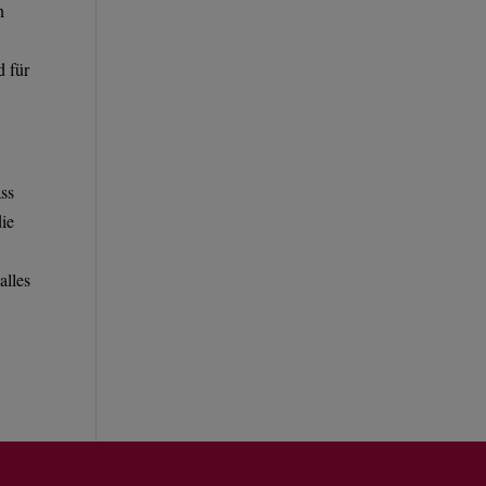
n
d für
ss
ie
alles