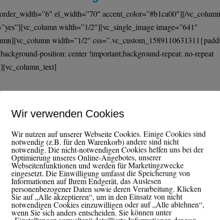
 border_width=”6″ el_width=”70″ accent_color=”#b1ca00″][/vc_column
se=”yes”][vc_column width=”1/2″][vc_single_image image=”641″
olumn][vc_column width=”1/2″ css=”.vc_custom_1589110631311{padd
t;background-position: center !important;background-repeat: no-repeat
”][vc_column_text]
higen Klasse endlich entspannt zu unterrichten.
Wir verwenden Cookies
 musst, um das ab morgen auch zu schaffen
errichtsstörungen zukünftig vermeiden kannst.
Wir nutzen auf unserer Webseite Cookies. Einige Cookies sind
notwendig (z.B. für den Warenkorb) andere sind nicht
notwendig. Die nicht-notwendigen Cookies helfen uns bei der
Optimierung unseres Online-Angebotes, unserer
Webseitenfunktionen und werden für Marketingzwecke
eingesetzt. Die Einwilligung umfasst die Speicherung von
Informationen auf Ihrem Endgerät, das Auslesen
personenbezogener Daten sowie deren Verarbeitung. Klicken
Sie auf „Alle akzeptieren“, um in den Einsatz von nicht
notwendigen Cookies einzuwilligen oder auf „Alle ablehnen“,
wenn Sie sich anders entscheiden. Sie können unter
„Einstellungen verwalten“ detaillierte Informationen der von