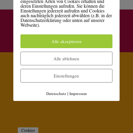
eingesetzten Arten von Cookies erhalten und
deren Einstellungen aufrufen. Sie können die
Einstellungen jederzeit aufrufen und Cookies
auch nachträglich jederzeit abwählen (z.B. in der
Kontakt
Datenschutzerklärung
Impressum
Datenschutzerklärung oder unten auf unserer
Webseite).
Alle akzeptieren
Elegant Themes
WordPress
Designed by
| Powered by
Alle ablehnen
Einstellungen
|
Datenschutz
Impressum
Cookies