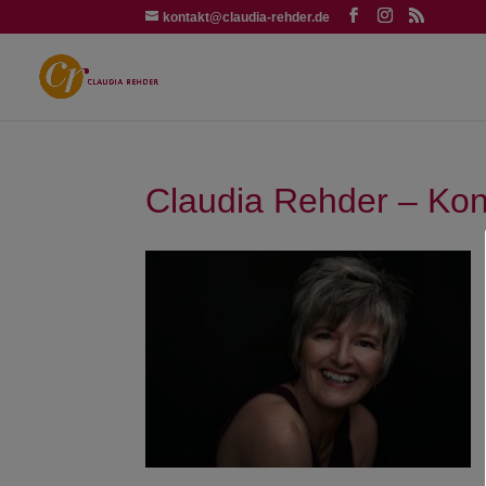
kontakt@claudia-rehder.de
Claudia Rehder – Kon