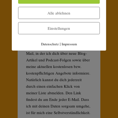
Alle ablehnen
Ich bitte dich hier um deine E-Mail
Adresse, damit ich dir den Download-
Einstellungen
Link für meinen Entscheidungsguide
schicken kann. Weiterhin erhältst du
|
Datenschutz
Impressum
dann ein bis zweimal im Monat eine E-
Mail, in der ich dich über neue Blog-
Artikel und Podcast-Folgen sowie über
meine aktuellen kostenlosen bzw.
kostenpflichtigen Angebote informiere.
Natürlich kannst du dich jederzeit
durch einen einfachen Klick von
meiner Liste abmelden. Den Link
findest du am Ende jeder E-Mail. Dass
ich mit deinen Daten sorgsam umgehe,
ist für mich eine Selbstverständlichkeit.