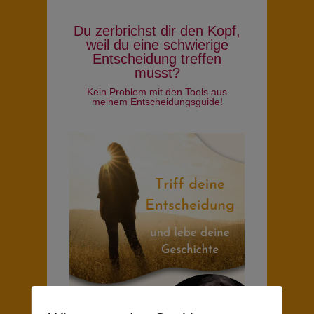
Du zerbrichst dir den Kopf,
weil du eine schwierige
Entscheidung treffen
musst?
Kein Problem mit den Tools aus
meinem Entscheidungsguide!