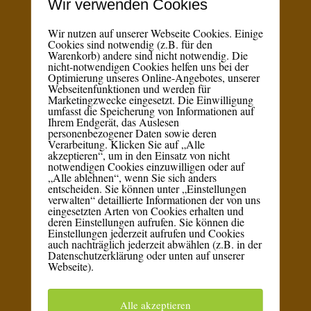
Wir verwenden Cookies
Wir nutzen auf unserer Webseite Cookies. Einige
Cookies sind notwendig (z.B. für den
Warenkorb) andere sind nicht notwendig. Die
nicht-notwendigen Cookies helfen uns bei der
Optimierung unseres Online-Angebotes, unserer
Webseitenfunktionen und werden für
Marketingzwecke eingesetzt. Die Einwilligung
umfasst die Speicherung von Informationen auf
Einfach ausfüllen und
Ihrem Endgerät, das Auslesen
deinen gratis Guide
personenbezogener Daten sowie deren
erhalten!
Verarbeitung. Klicken Sie auf „Alle
akzeptieren“, um in den Einsatz von nicht
notwendigen Cookies einzuwilligen oder auf
„Alle ablehnen“, wenn Sie sich anders
entscheiden. Sie können unter „Einstellungen
verwalten“ detaillierte Informationen der von uns
eingesetzten Arten von Cookies erhalten und
deren Einstellungen aufrufen. Sie können die
Einstellungen jederzeit aufrufen und Cookies
auch nachträglich jederzeit abwählen (z.B. in der
Datenschutzerklärung oder unten auf unserer
Webseite).
Ja, ich will den
gratis Guide!
Alle akzeptieren